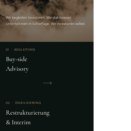
Wir begleiten Investoren. Wir stabilisieren
Unternehmen in Schieflage. Wir investieren selbst.
01
·
BEGLEITUNG
Buy-side
Advisory
02
·
STABILISIERUNG
Restrukturierung
& Interim