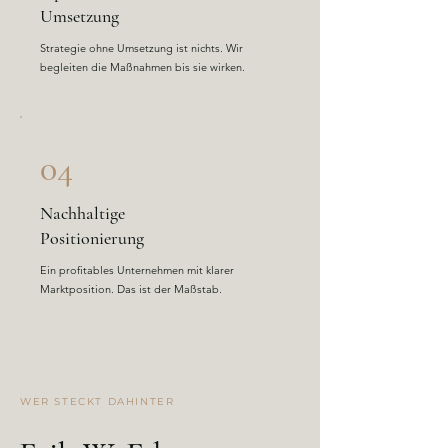
Umsetzung
​Strategie ohne Umsetzung ist nichts. Wir
begleiten die Maßnahmen bis sie wirken.
04
Nachhaltige
Positionierung
Ein profitables Unternehmen mit klarer
Marktposition. Das ist der Maßstab.
WER STECKT DAHINTER