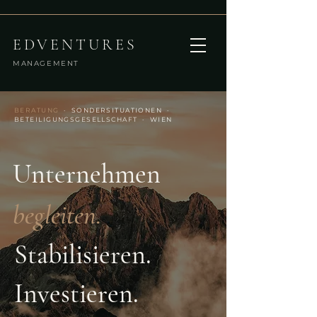
EDVENTURES
MANAGEMENT
BERATUNG
·
SONDERSITUATIONEN ·
BETEILIGUNGSGESELLSCHAFT
· WIEN
Unternehmen
begleiten.
Stabilisieren.
Investieren.