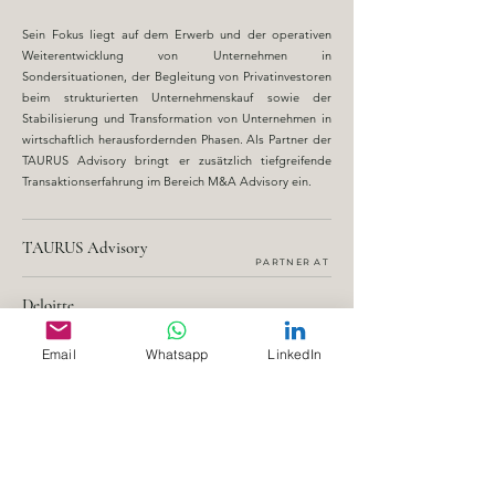
Sein Fokus liegt auf dem Erwerb und der operativen
Weiterentwicklung von Unternehmen in
Sondersituationen, der Begleitung von Privatinvestoren
beim strukturierten Unternehmenskauf sowie der
Stabilisierung und Transformation von Unternehmen in
wirtschaftlich herausfordernden Phasen. Als Partner der
TAURUS Advisory bringt er zusätzlich tiefgreifende
Transaktionserfahrung im Bereich M&A Advisory ein.
TAURUS Advisory
PARTNER AT
Deloitte
CORPORATE FINANCE ADVISORY
Email
Whatsapp
LinkedIn
PwC
BUSINESS RECOVERY SERVICES
Erste Group Bank
CORPORATE BANKING
Europten . OMV . AT&S