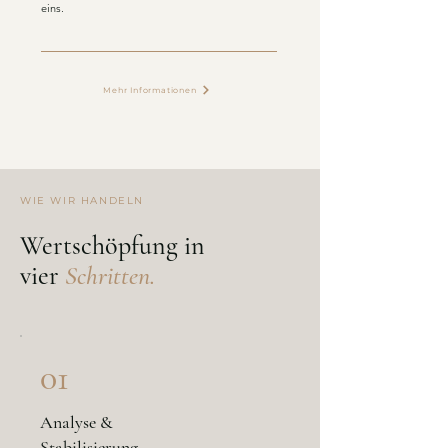
eins.
Mehr Informationen
WIE WIR HANDELN
Wertschöpfung in
vier
Schritten.
01
Analyse &
Stabilisierung